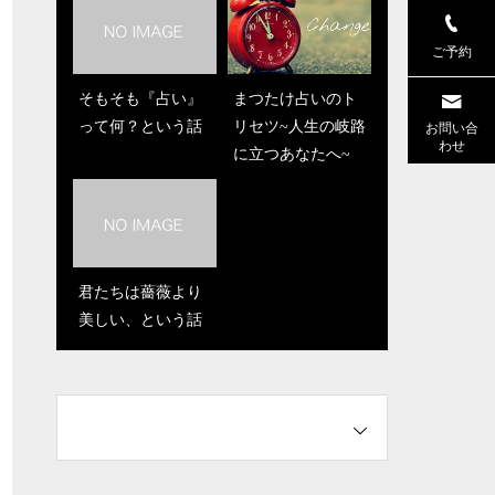
ご予約
そもそも『占い』
ベットメイクしな
まつたけ占いのト
コスパ概念は悪か
って何？という話
い人は何事も上手
リセツ~人生の岐路
もしれない、とい
お問い合
わせ
くいかない、とい
に立つあなたへ~
う話
うお話
君たちは薔薇より
『時間を使う』と
美しい、という話
はどういうこと
か、という話